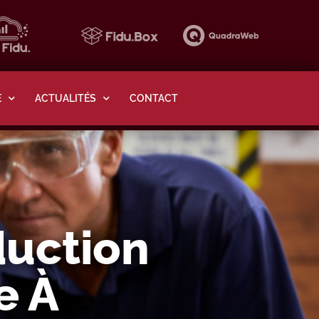
E
ACTUALITÉS
CONTACT
duction
e À