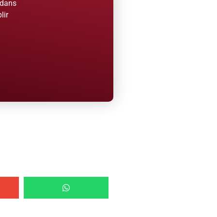
 dans
lir