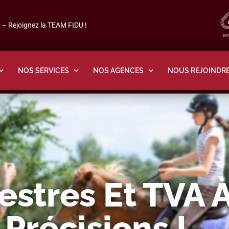
– Rejoignez la TEAM FIDU !
NOS SERVICES
NOS AGENCES
NOUS REJOINDR
estres Et TVA À
Précisions !