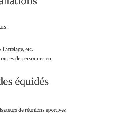
allations
rs :
l’attelage, etc.
 groupes de personnes en
 des équidés
nisateurs de réunions sportives