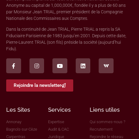
Anonyme au capital de 1,000,000€, fondée il y a plus de 60 ans
par Monsieur Jean TRIAL, premier président de la Compagnie
Nationale des Commissaires aux Comptes.
Dans la continuité de Jean TRIAL, Pierre TRIAL a repris la SA
Fiduciaire Parisienne de 1983 jusqu’en 2001. Depuis cette date,
Pierre-Laurent TRIAL (son fils) préside la société (aujourd’hui
Fidu).
Rejoindre la newsletter
Les Sites
Services
Liens utiles
Annonay
Expertise
Qui sommes-nous ?
Bagnols-sur-Cèze
Audit & CAC
Recrutement
Carpentras
Juridique
Rejoindre le réseau