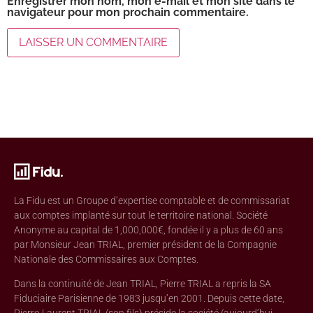
Enregistrer mon nom, mon e-mail et mon site dans le
navigateur pour mon prochain commentaire.
La Fidu est un Groupe d’expertise comptable et de commissariat
aux comptes implanté sur tout le territoire national. Société
Anonyme au capital de 1,000,000€, fondée il y a plus de 60 ans
par Monsieur Jean TRIAL, premier président de la Compagnie
Nationale des Commissaires aux Comptes.
Dans la continuité de Jean TRIAL, Pierre TRIAL a repris la SA
Fiduciaire Parisienne de 1983 jusqu’en 2001. Depuis cette date,