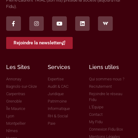
Pierre-Laurent TRIAL (son fils) préside la société (aujourd’hui
Fidu).
Rejoindre la newsletter
Les Sites
Services
Liens utiles
Annonay
Expertise
Qui sommes-nous ?
Bagnols-sur-Cèze
Audit & CAC
Recrutement
Carpentras
Juridique
Rejoindre le réseau
Fidu
Grenoble
Patrimoine
L'Équipe
Île Maurice
Informatique
Contact
Lyon
RH & Social
My Fidu
Montpellier
Paie
Connexion Fidu Box
Nîmes
Mentions Légales