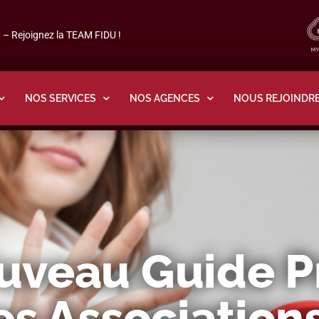
– Rejoignez la TEAM FIDU !
NOS SERVICES
NOS AGENCES
NOUS REJOINDR
uveau Guide P
es Association