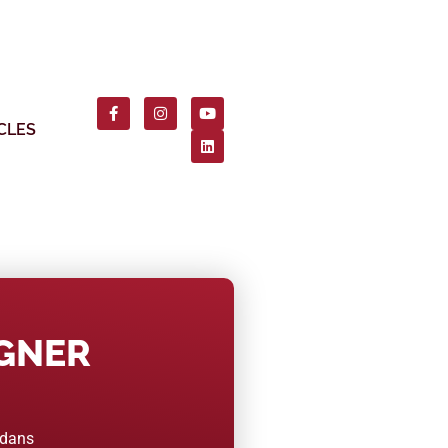
CLES
AGNER
 dans