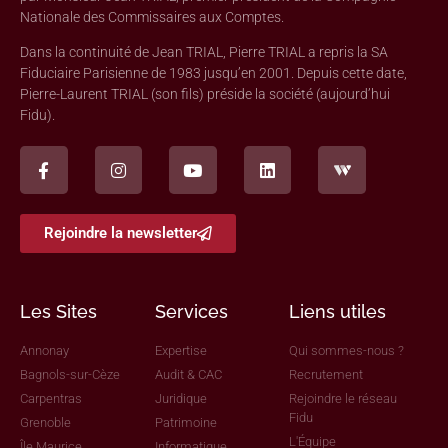
Nationale des Commissaires aux Comptes.
Dans la continuité de Jean TRIAL, Pierre TRIAL a repris la SA
Fiduciaire Parisienne de 1983 jusqu’en 2001. Depuis cette date,
Pierre-Laurent TRIAL (son fils) préside la société (aujourd’hui
Fidu).
Rejoindre la newsletter
Les Sites
Services
Liens utiles
Annonay
Expertise
Qui sommes-nous ?
Bagnols-sur-Cèze
Audit & CAC
Recrutement
Carpentras
Juridique
Rejoindre le réseau
Fidu
Grenoble
Patrimoine
L'Équipe
Île Maurice
Informatique