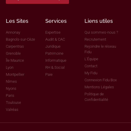
Les Sites
Services
Liens utiles
Annonay
Expertise
Qui sommes-nous ?
Bagnols-sur-Cèze
Audit & CAC
Recrutement
Carpentras
Juridique
Rejoindre le réseau
Fidu
Grenoble
Patrimoine
L'Équipe
Île Maurice
Informatique
Contact
Lyon
RH & Social
My Fidu
Montpellier
Paie
Connexion Fidu Box
Nîmes
Mentions Légales
Nyons
Politique de
Paris
Confidentialité
Toulouse
Valréas