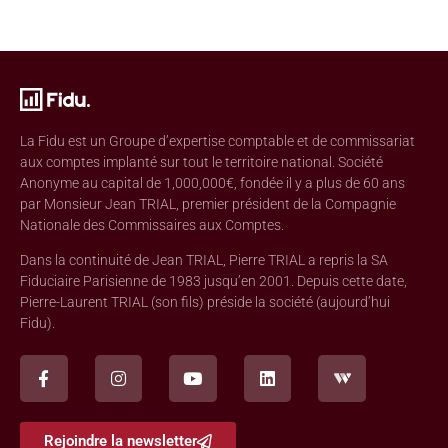
La Fidu est un Groupe d’expertise comptable et de commissariat
aux comptes implanté sur tout le territoire national. Société
Anonyme au capital de 1,000,000€, fondée il y a plus de 60 ans
par Monsieur Jean TRIAL, premier président de la Compagnie
Nationale des Commissaires aux Comptes.
Dans la continuité de Jean TRIAL, Pierre TRIAL a repris la SA
Fiduciaire Parisienne de 1983 jusqu’en 2001. Depuis cette date,
Pierre-Laurent TRIAL (son fils) préside la société (aujourd’hui
Fidu).
Rejoindre la newsletter