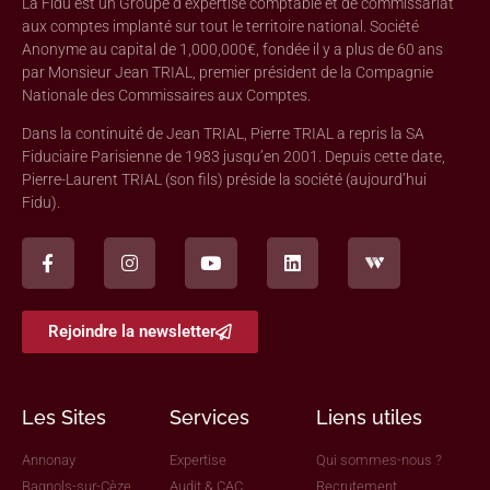
La Fidu est un Groupe d’expertise comptable et de commissariat
aux comptes implanté sur tout le territoire national. Société
Anonyme au capital de 1,000,000€, fondée il y a plus de 60 ans
par Monsieur Jean TRIAL, premier président de la Compagnie
Nationale des Commissaires aux Comptes.
Dans la continuité de Jean TRIAL, Pierre TRIAL a repris la SA
Fiduciaire Parisienne de 1983 jusqu’en 2001. Depuis cette date,
Pierre-Laurent TRIAL (son fils) préside la société (aujourd’hui
Fidu).
Rejoindre la newsletter
Les Sites
Services
Liens utiles
Annonay
Expertise
Qui sommes-nous ?
Bagnols-sur-Cèze
Audit & CAC
Recrutement