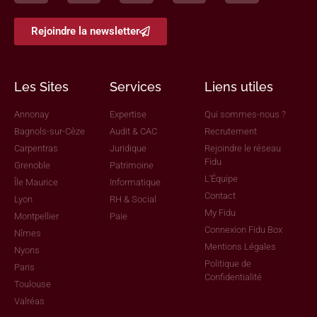
Rejoindre la newsletter
Les Sites
Services
Liens utiles
Annonay
Expertise
Qui sommes-nous ?
Bagnols-sur-Cèze
Audit & CAC
Recrutement
Carpentras
Juridique
Rejoindre le réseau
Fidu
Grenoble
Patrimoine
L'Équipe
Île Maurice
Informatique
Contact
Lyon
RH & Social
My Fidu
Montpellier
Paie
Connexion Fidu Box
Nîmes
Mentions Légales
Nyons
Politique de
Paris
Confidentialité
Toulouse
Valréas