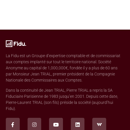
La Fidu est un Groupe d’expertise comptable et de commissariat
aux comptes implanté sur tout le territoire national. Société
Anonyme au capital de 1,000,000€, fondée il y a plus de 60 ans
par Monsieur Jean TRIAL, premier président de la Compagnie
Nationale des Commissaires aux Comptes.
Dans la continuité de Jean TRIAL, Pierre TRIAL a repris la SA
Fiduciaire Parisienne de 1983 jusqu’en 2001. Depuis cette date,
Pierre-Laurent TRIAL (son fils) préside la société (aujourd’hui
Fidu).