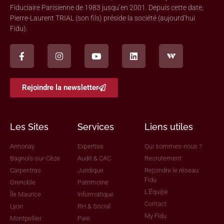
Fiduciaire Parisienne de 1983 jusqu’en 2001. Depuis cette date,
Pierre-Laurent TRIAL (son fils) préside la société (aujourd’hui
Fidu).
Rejoindre la newsletter
Les Sites
Services
Liens utiles
Annonay
Expertise
Qui sommes-nous ?
Bagnols-sur-Cèze
Audit & CAC
Recrutement
Carpentras
Juridique
Rejoindre le réseau
Fidu
Grenoble
Patrimoine
L'Équipe
Île Maurice
Informatique
Contact
Lyon
RH & Social
My Fidu
Montpellier
Paie