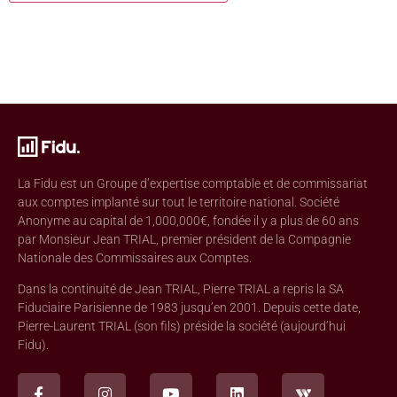
La Fidu est un Groupe d’expertise comptable et de commissariat
aux comptes implanté sur tout le territoire national. Société
Anonyme au capital de 1,000,000€, fondée il y a plus de 60 ans
par Monsieur Jean TRIAL, premier président de la Compagnie
Nationale des Commissaires aux Comptes.
Dans la continuité de Jean TRIAL, Pierre TRIAL a repris la SA
Fiduciaire Parisienne de 1983 jusqu’en 2001. Depuis cette date,
Pierre-Laurent TRIAL (son fils) préside la société (aujourd’hui
Fidu).