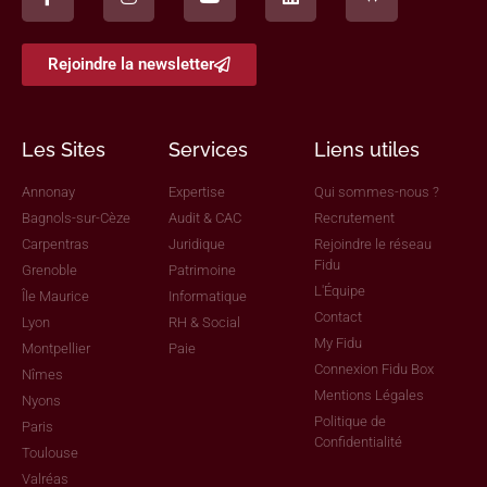
Rejoindre la newsletter
Les Sites
Services
Liens utiles
Annonay
Expertise
Qui sommes-nous ?
Bagnols-sur-Cèze
Audit & CAC
Recrutement
Carpentras
Juridique
Rejoindre le réseau
Fidu
Grenoble
Patrimoine
L'Équipe
Île Maurice
Informatique
Contact
Lyon
RH & Social
My Fidu
Montpellier
Paie
Connexion Fidu Box
Nîmes
Mentions Légales
Nyons
Politique de
Paris
Confidentialité
Toulouse
Valréas