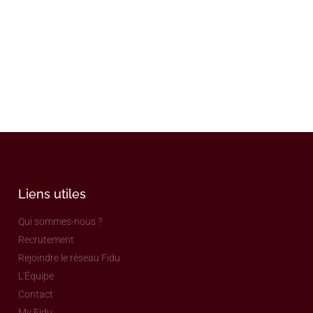
Liens utiles
Qui sommes-nous ?
Recrutement
Rejoindre le réseau Fidu
L'Équipe
Contact
My Fidu