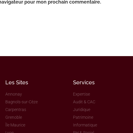
 navigateur pour mon prochain commentaire.
Les Sites
Services
Annonay
Expertise
Bagnols-sur-Cèze
Audit & CAC
Carpentras
Juridique
Grenoble
Patrimoine
Île Maurice
Informatique
Lyon
RH & Social