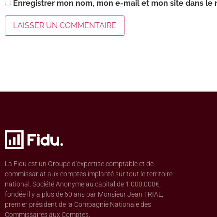
Enregistrer mon nom, mon e-mail et mon site dans le
La Fidu est un Groupe d’expertise comptable et de
commissariat aux comptes implanté sur tout le territoire
national. Société Anonyme au capital de 1,000,000€,
fondée il y a plus de 60 ans par Monsieur Jean TRIAL,
premier président de la Compagnie Nationale des
Commissaires aux Comptes.