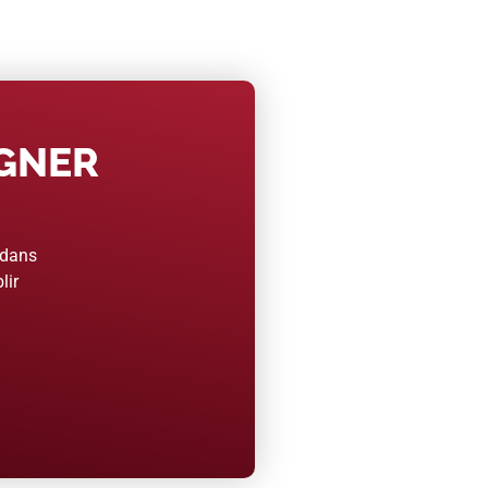
AGNER
 dans
lir