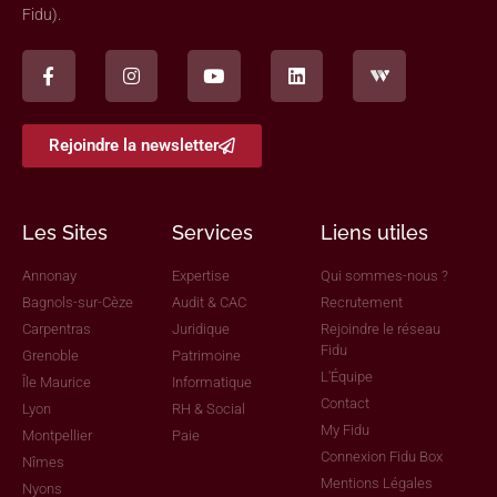
Fidu).
Rejoindre la newsletter
Les Sites
Services
Liens utiles
Annonay
Expertise
Qui sommes-nous ?
Bagnols-sur-Cèze
Audit & CAC
Recrutement
Carpentras
Juridique
Rejoindre le réseau
Fidu
Grenoble
Patrimoine
L'Équipe
Île Maurice
Informatique
Contact
Lyon
RH & Social
My Fidu
Montpellier
Paie
Connexion Fidu Box
Nîmes
Mentions Légales
Nyons