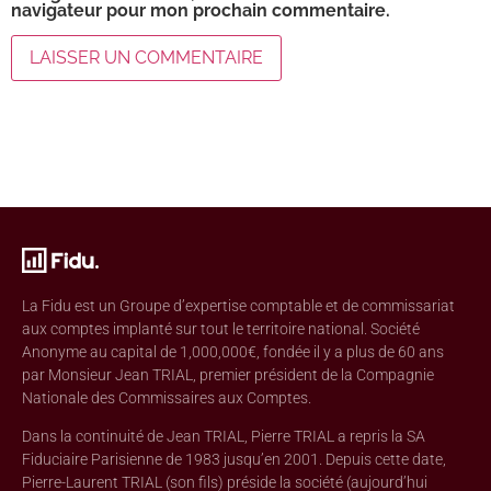
navigateur pour mon prochain commentaire.
La Fidu est un Groupe d’expertise comptable et de commissariat
aux comptes implanté sur tout le territoire national. Société
Anonyme au capital de 1,000,000€, fondée il y a plus de 60 ans
par Monsieur Jean TRIAL, premier président de la Compagnie
Nationale des Commissaires aux Comptes.
Dans la continuité de Jean TRIAL, Pierre TRIAL a repris la SA
Fiduciaire Parisienne de 1983 jusqu’en 2001. Depuis cette date,
Pierre-Laurent TRIAL (son fils) préside la société (aujourd’hui