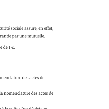
rité sociale assure, en effet,
rantie par une mutuelle.
e de 1 €.
menclature des actes de
 la nomenclature des actes de
 à la suite d’un dépistage