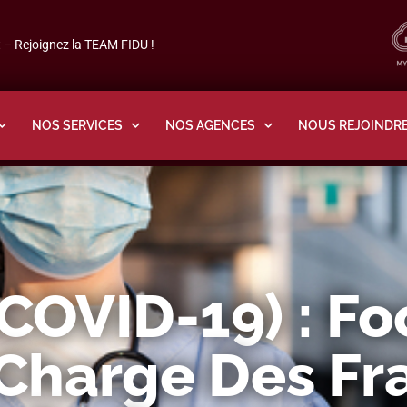
– Rejoignez la TEAM FIDU !
NOS SERVICES
NOS AGENCES
NOUS REJOINDR
COVID-19) : Fo
 Charge Des Fr