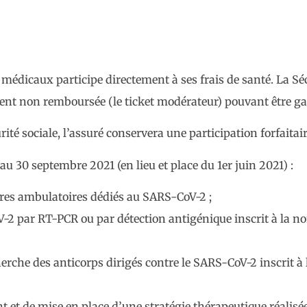
médicaux participe directement à ses frais de santé. La Sécu
ent non remboursée (le ticket modérateur) pouvant être ga
ité sociale, l’assuré conservera une participation forfaitair
u 30 septembre 2021 (en lieu et place du 1er juin 2021) :
ntres ambulatoires dédiés au SARS-CoV-2 ;
2 par RT-PCR ou par détection antigénique inscrit à la no
cherche des anticorps dirigés contre le SARS-CoV-2 inscrit à
t et de mise en place d’une stratégie thérapeutique réalisée