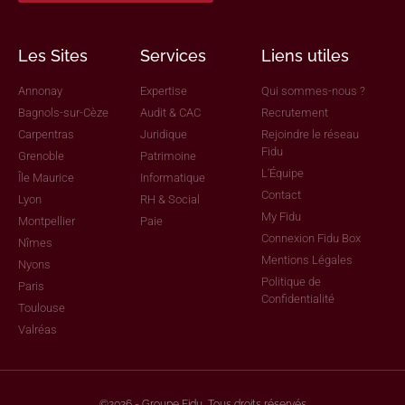
Les Sites
Services
Liens utiles
Annonay
Expertise
Qui sommes-nous ?
Bagnols-sur-Cèze
Audit & CAC
Recrutement
Carpentras
Juridique
Rejoindre le réseau
Fidu
Grenoble
Patrimoine
L'Équipe
Île Maurice
Informatique
Contact
Lyon
RH & Social
My Fidu
Montpellier
Paie
Connexion Fidu Box
Nîmes
Mentions Légales
Nyons
Politique de
Paris
Confidentialité
Toulouse
Valréas
©2026 - Groupe Fidu, Tous droits réservés