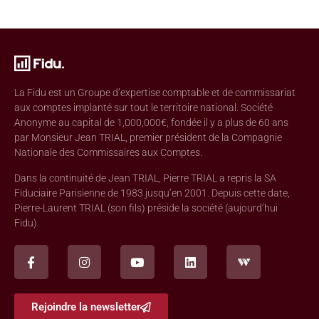
La Fidu est un Groupe d’expertise comptable et de commissariat
aux comptes implanté sur tout le territoire national. Société
Anonyme au capital de 1,000,000€, fondée il y a plus de 60 ans
par Monsieur Jean TRIAL, premier président de la Compagnie
Nationale des Commissaires aux Comptes.
Dans la continuité de Jean TRIAL, Pierre TRIAL a repris la SA
Fiduciaire Parisienne de 1983 jusqu’en 2001. Depuis cette date,
Pierre-Laurent TRIAL (son fils) préside la société (aujourd’hui
Fidu).
Rejoindre la newsletter