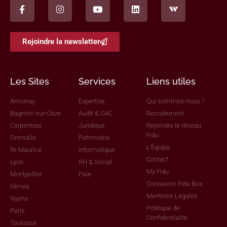
Rejoindre la newsletter
Les Sites
Services
Liens utiles
Annonay
Expertise
Qui sommes-nous ?
Bagnols-sur-Cèze
Audit & CAC
Recrutement
Carpentras
Juridique
Rejoindre le réseau
Fidu
Grenoble
Patrimoine
L'Équipe
Île Maurice
Informatique
Contact
Lyon
RH & Social
My Fidu
Montpellier
Paie
Connexion Fidu Box
Nîmes
Mentions Légales
Nyons
Politique de
Paris
Confidentialité
Toulouse