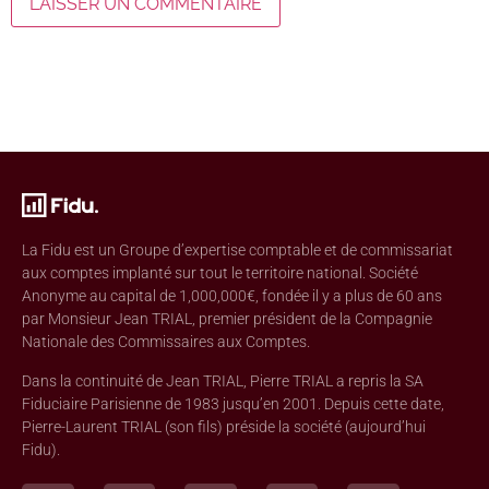
La Fidu est un Groupe d’expertise comptable et de commissariat
aux comptes implanté sur tout le territoire national. Société
Anonyme au capital de 1,000,000€, fondée il y a plus de 60 ans
par Monsieur Jean TRIAL, premier président de la Compagnie
Nationale des Commissaires aux Comptes.
Dans la continuité de Jean TRIAL, Pierre TRIAL a repris la SA
Fiduciaire Parisienne de 1983 jusqu’en 2001. Depuis cette date,
Pierre-Laurent TRIAL (son fils) préside la société (aujourd’hui
Fidu).