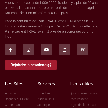
Anonyme au capital de 1,000,000€, fondée il y a plus de 60 ans
par Monsieur Jean TRIAL, premier président de la Compagnie
Nationale des Commissaires aux Comptes.
Dans la continuité de Jean TRIAL, Pierre TRIAL a repris la SA
Fiduciaire Parisienne de 1983 jusqu’en 2001. Depuis cette date,
Pierre-Laurent TRIAL (son fils) préside la société (aujourd’hui
Fidu).
Rejoindre la newsletter
Les Sites
Services
Liens utiles
Annonay
Expertise
Qui sommes-nous ?
Bagnols-sur-Cèze
Audit & CAC
Recrutement
Carpentras
Juridique
Rejoindre le réseau