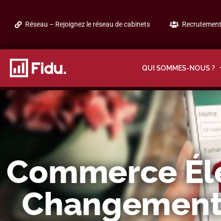
Réseau – Rejoignez le réseau de cabinets
Recrutement 
QUI SOMMES-NOUS ?
Commerce Éle
Changement D