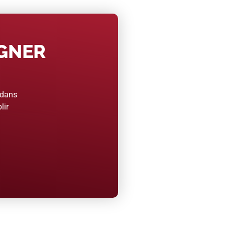
AGNER
 dans
lir