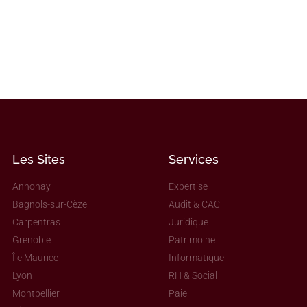
Les Sites
Services
Annonay
Expertise
Bagnols-sur-Cèze
Audit & CAC
Carpentras
Juridique
Grenoble
Patrimoine
Île Maurice
Informatique
Lyon
RH & Social
Montpellier
Paie