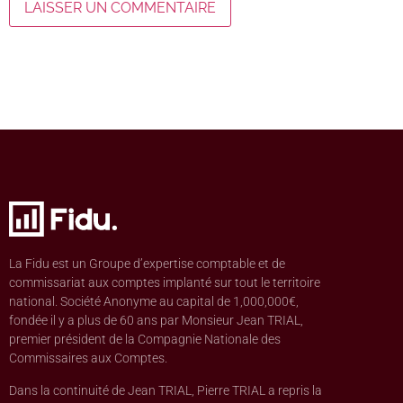
La Fidu est un Groupe d’expertise comptable et de
commissariat aux comptes implanté sur tout le territoire
national. Société Anonyme au capital de 1,000,000€,
fondée il y a plus de 60 ans par Monsieur Jean TRIAL,
premier président de la Compagnie Nationale des
Commissaires aux Comptes.
Dans la continuité de Jean TRIAL, Pierre TRIAL a repris la