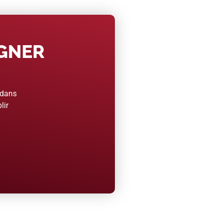
AGNER
 dans
lir