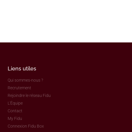
Liens utiles
Qui sommes-nous ?
Recrutement
Rejoindre le réseau Fidu
L'Équipe
Contact
My Fidu
Connexion Fidu Box