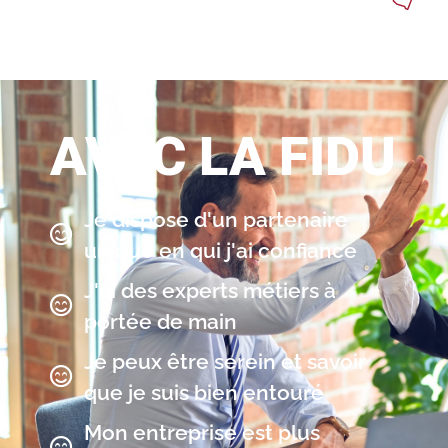
AVEC LA FIDU
Je dispose d'un partenaire
unique en qui j'ai confiance
J'ai des experts métiers à
portée de main
Je peux être serein et savoir
que je suis bien entouré
Mon entreprise est plus