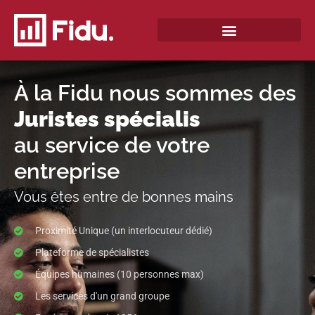
QUI SOMMES-NOUS ?
À la Fidu nous sommes des
au service de votre
entreprise
Vous êtes entre de bonnes mains
Proximité Unique (un interlocuteur dédié)
Plateforme de spécialistes
Équipes humaines (10 personnes max)
Les services d'un grand groupe