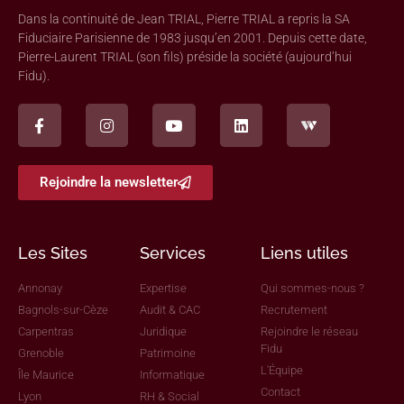
Dans la continuité de Jean TRIAL, Pierre TRIAL a repris la SA
Fiduciaire Parisienne de 1983 jusqu’en 2001. Depuis cette date,
Pierre-Laurent TRIAL (son fils) préside la société (aujourd’hui
Fidu).
Rejoindre la newsletter
Les Sites
Services
Liens utiles
Annonay
Expertise
Qui sommes-nous ?
Bagnols-sur-Cèze
Audit & CAC
Recrutement
Carpentras
Juridique
Rejoindre le réseau
Fidu
Grenoble
Patrimoine
L'Équipe
Île Maurice
Informatique
Contact
Lyon
RH & Social