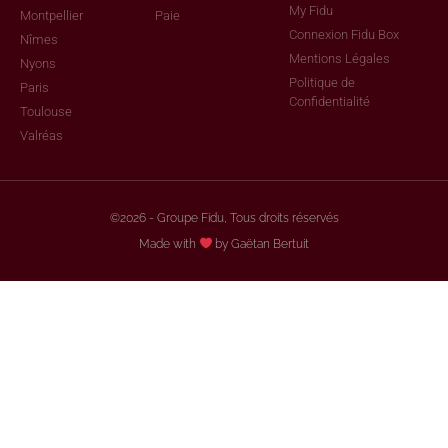
My Fidu
Montpellier
Paie
Connexion Fidu Box
Nîmes
Mentions Légales
Nyons
Politique de
Paris
Confidentialité
Toulouse
Valréas
©2026 - Groupe Fidu, Tous droits réservés
Made with
by Gaëtan Bertuit