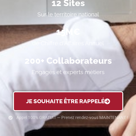
12
 Sites
Sur le territoire national
15
M€
de Chiffre d'Affaires Annuel
200
+ Collaborateurs
Engagés et experts métiers
JE SOUHAITE ÊTRE RAPPELÉ
Appel 100% GRATUIT — Prenez rendez-vous MAINTENANT !