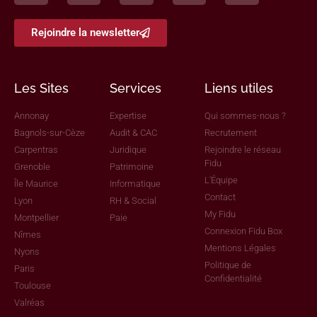
Rejoindre la newsletter
Les Sites
Services
Liens utiles
Annonay
Expertise
Qui sommes-nous ?
Bagnols-sur-Cèze
Audit & CAC
Recrutement
Carpentras
Juridique
Rejoindre le réseau
Fidu
Grenoble
Patrimoine
L'Équipe
Île Maurice
Informatique
Contact
Lyon
RH & Social
My Fidu
Montpellier
Paie
Connexion Fidu Box
Nîmes
Mentions Légales
Nyons
Politique de
Paris
Confidentialité
Toulouse
Valréas