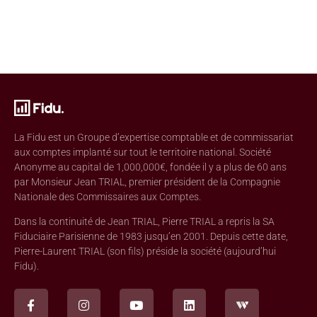
La Fidu est un Groupe d’expertise comptable et de commissariat
aux comptes implanté sur tout le territoire national. Société
Anonyme au capital de 1,000,000€, fondée il y a plus de 60 ans
par Monsieur Jean TRIAL, premier président de la Compagnie
Nationale des Commissaires aux Comptes.
Dans la continuité de Jean TRIAL, Pierre TRIAL a repris la SA
Fiduciaire Parisienne de 1983 jusqu’en 2001. Depuis cette date,
Pierre-Laurent TRIAL (son fils) préside la société (aujourd’hui
Fidu).